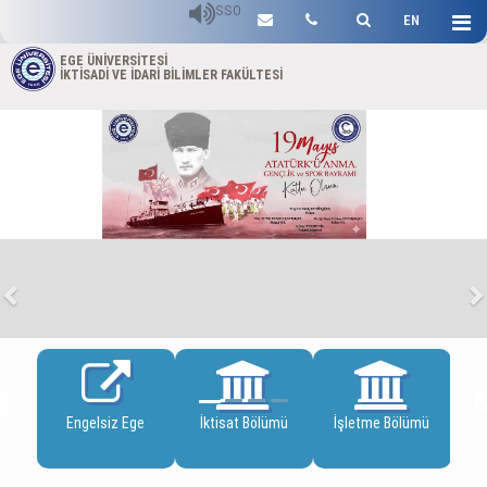
SSO
EN
EGE ÜNİVERSİTESİ
İKTİSADİ VE İDARİ BİLİMLER FAKÜLTESİ
Previous
N
imi
Engelsiz Ege
İktisat Bölümü
İşletme Bölümü
Ulus