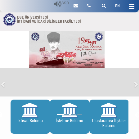
SSO
EN
EGE ÜNİVERSİTESİ
İKTİSADİ VE İDARİ BİLİMLER FAKÜLTESİ
Previous
N
ge
İktisat Bölümü
İşletme Bölümü
Uluslararası İlişkiler
İ
Bölümü