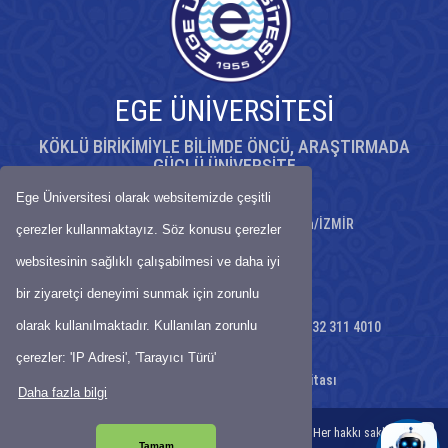
EGE ÜNİVERSİTESİ
KÖKLÜ BİRİKİMİYLE BİLİMDE ÖNCÜ, ARAŞTIRMADA
GÜÇLÜ ÜNİVERSİTE
Ege Üniversitesi olarak websitemizde çeşitli
Üniversite Cad. 9/27 35040 Bornova/İZMİR
çerezler kullanmaktayız. Söz konusu çerezler
Telefon :
websitesinin sağlıklı çalışabilmesi ve daha iyi
Dekanlık:
+(90) 232 373 2960
Öğrenci İşleri Ofisi:
bir ziyaretçi deneyimi sunmak için zorunlu
+(90) 232 311 1839
+(90) 232 311 4009
olarak kullanılmaktadır. Kullanılan zorunlu
iibfogr@mail.ege.edu.tr - Faks: +(90) 232 311 4010
E-Posta:
iibf@mail.ege.edu.tr
çerezler: 'IP Adresi', 'Tarayıcı Türü'
Ulaşım Haritası
-
Site Haritası
Daha fazla bilgi
© Bilgi İşlem Daire Başkanlığı-2021-EGE ÜNiVERSiTESi Her hakkı saklıdır.
Tamam